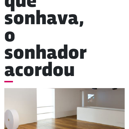
que
sonhava,
o
sonhador
acordou