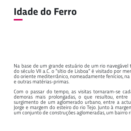
Idade do Ferro
Na base de um grande estuário de um rio navegável ter
do século VII a.C. o “sítio de Lisboa” é visitado por 
do oriente mediterrânico, nomeadamente fenícios, na
e outras matérias-primas.
Com o passar do tempo, as visitas tornaram-se cad
demoras mais prolongadas, o que resultou, entre o
surgimento de um aglomerado urbano, entre a actua
Jorge e margem do esteiro do rio Tejo. Junto à margem
um conjunto de construções aglomeradas, um bairro ri
ebrada
nto de
corada