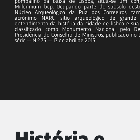
pombalino da baixa de Lisboa, situa-se um conj
Millennium bcp. Ocupando parte do subsolo destes
Núcleo Arqueológico da Rua dos Correeiros, ta
acrónimo NARC, sítio arqueológico de grande
entendimento da história da cidade de lisboa e su
classificado como Monumento Nacional pelo De
Presidência do Conselho de Ministros, publicado no D
série — N.º 75 — 17 de abril de 2015