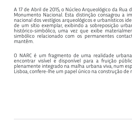
A 17 de Abril de 2015, o Núcleo Arqueológico da Rua d
Monumento Nacional. Esta distinção consagrou a imp
nacional dos vestígios arqueológicos e urbanísticos id
de um sítio exemplar, exibindo a sobreposição urban
histórico-simbólico, uma vez que exibe materialmen
simbólico relacionado com os permanentes contacto
mantêm.
O NARC é um fragmento de uma realidade urbana m
encontrar visível e disponível para a fruição públ
plenamente integrado na malha urbana viva, num espa
Lisboa, confere-lhe um papel único na construção de 
2