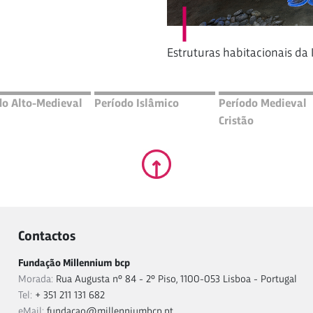
Estruturas habitacionais da 
do Alto-Medieval
Período Islâmico
Período Medieval
Cristão
Contactos
Fundação Millennium bcp
Morada:
Rua Augusta nº 84 - 2º Piso, 1100-053 Lisboa - Portugal
Tel:
+ 351 211 131 682
eMail:
fundacao@millenniumbcp.pt