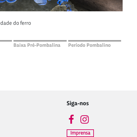
Idade do ferro
Baixa Pré-Pombalina
Período Pombalino
Siga-nos
Imprensa