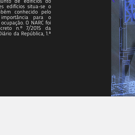
unto de edifícios do
 edifícios situa-se o
mbém conhecido pelo
 importância para o
a ocupação. O NARC foi
creto n.º 7/2015 da
iário da República, 1.ª